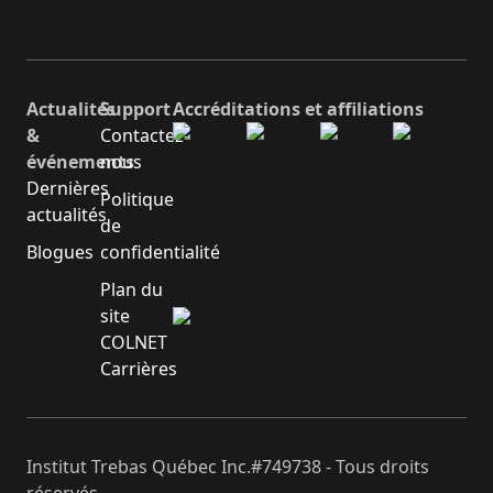
Actualités
Support
Accréditations et affiliations
&
Contactez-
événements
nous
Dernières
Politique
actualités
de
Blogues
confidentialité
Plan du
site
COLNET
Carrières
Institut Trebas Québec Inc.#749738 - Tous droits