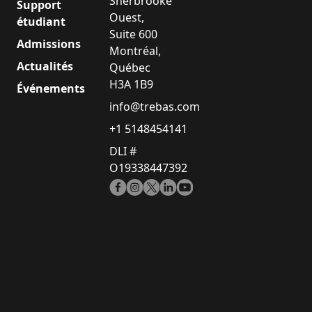
Sherbrooke
Support
Ouest,
étudiant
Suite 600
Admissions
Montréal,
Actualités
Québec
H3A 1B9
Événements
info@trebas.com
+1 5148454141
DLI #
O19338447392